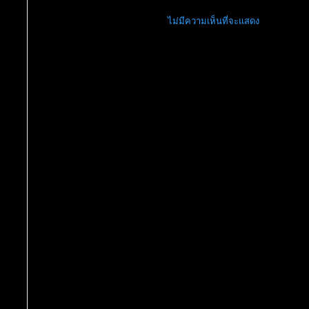
ไม่มีความเห็นที่จะแสดง