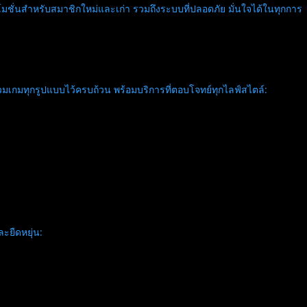
โมชั่นสำหรับสมาชิกใหม่และเก่า รวมถึงระบบที่ปลอดภัย มั่นใจได้ในทุกการ
วมเกมทุกรูปแบบไว้ครบถ้วน พร้อมบริการที่ตอบโจทย์ทุกไลฟ์สไตล์:
ะยืดหยุ่น: