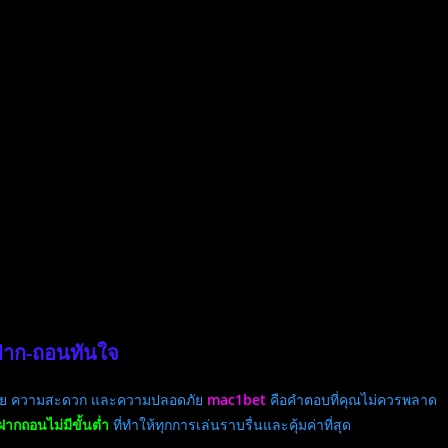
 ฝาก-ถอนทันใจ
กหลาย ความสะดวก และความปลอดภัย
mac1bet
คือคำตอบที่คุณไม่ควรพลาด
ฝากถอนไม่มีขั้นต่ำ
ที่ทำให้ทุกการเล่นราบรื่นและคุ้มค่าที่สุด