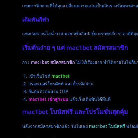
เกมกราฟิกสวยที่ให้คุณเปลี่ยนความแม่นเป็นเงินรางวัลมหาศา
เดิมพันกีฬา
แทงบอลออนไลน์ บาส มวย หรืออีสปอร์ต ครบทุกลีก ราคาดีที่สุ
เริ่มต้นง่าย ๆ แค่ mac1bet สมัครสมาชิก
การ
mac1bet สมัครสมาชิก
ไม่ใช่เรื่องยาก ทำได้ภายในไม่กี่นา
เข้าเว็บไซต์
mac1bet
กรอกเบอร์โทรศัพท์ และตั้งรหัสผ่าน
ยืนยันตัวตนผ่าน OTP
mac1bet เข้าสู่ระบบ
แล้วเริ่มเดิมพันได้ทันที
mac1bet โบนัสฟรี และโปรโมชั่นสุดคุ้ม
หลังจากสมัครสมาชิกแล้ว รับไปเลย
mac1bet โบนัสฟรี
พร้อมส